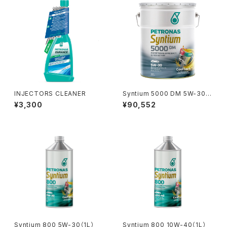
INJECTORS CLEANER
Syntium 5000 DM 5W-30
（20L）
¥3,300
¥90,552
Syntium 800 5W-30（1L）
Syntium 800 10W-40（1L）