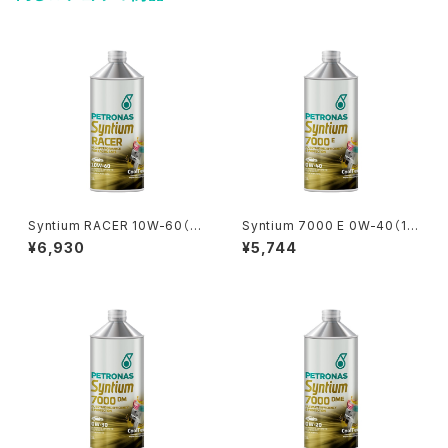
Syntium RACER 10W-60（1
Syntium 7000 E 0W-40（1
L）
L）
¥6,930
¥5,744