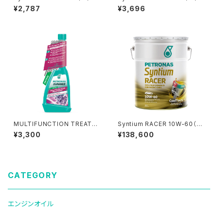
¥2,787
¥3,696
MULTIFUNCTION TREATM
Syntium RACER 10W-60（2
ENT
0L）
¥3,300
¥138,600
CATEGORY
エンジンオイル